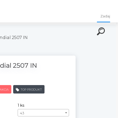
dial 2507 IN
ial 2507 IN
AKCIA
TOP PRODUKT
1 ks
43