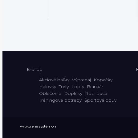
E-shop
Akciové balíky
Výpredaj
Kopačky
Halovky
Turfy
Lopty
Brankár
Oblečenie
Doplnky
Rozhodca
Tréningové potreby
Športová obuv
Vytvorené systémom