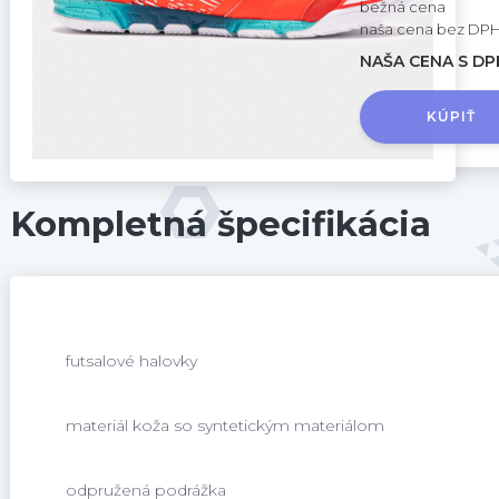
bežná cena
naša cena bez DPH
NAŠA CENA S DPH
KÚPIŤ
Kompletná špecifikácia
futsalové halovky
materiál koža so syntetickým materiálom
odpružená podrážka