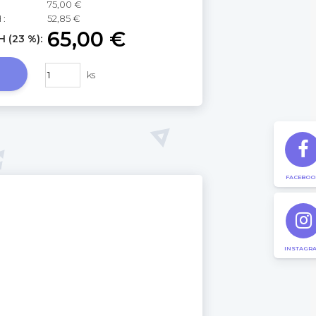
75,00 €
 :
52,85 €
65,00 €
 (23 %):
ks
FACEBOO
INSTAGR