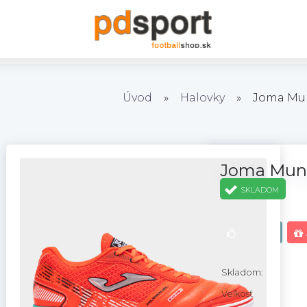
Úvod
»
Halovky
»
Joma Mun
Joma Mund
SKLADOM
NOVINKA
Skladom:
Veľkosť