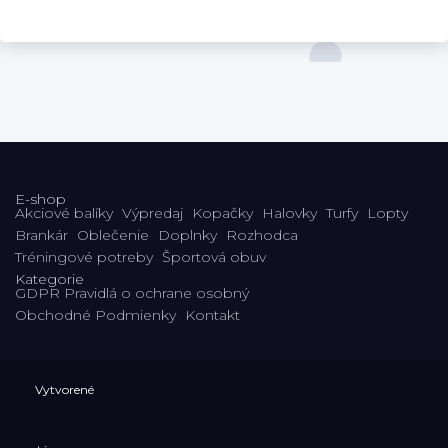
E-shop
Akciové balíky
Výpredaj
Kopačky
Halovky
Turfy
Lopty
Brankár
Oblečenie
Doplnky
Rozhodca
Tréningové potreby
Športová obuv
Kategorie
GDPR Pravidlá o ochrane osobný
Obchodné Podmienky
Kontakt
Vytvorené