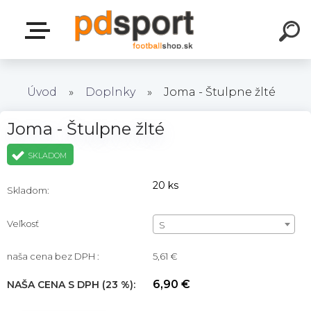
Úvod
»
Doplnky
»
Joma - Štulpne žlté
Joma - Štulpne žlté
SKLADOM
20 ks
Skladom:
Veľkosť
S
naša cena bez DPH :
5,61 €
6,90 €
NAŠA CENA S DPH (23 %):