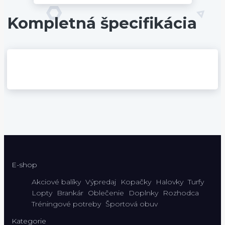
Kompletná špecifikácia
E-shop
Akciové balíky
Výpredaj
Kopačky
Halovky
Turfy
Lopty
Brankár
Oblečenie
Doplnky
Rozhodca
Tréningové potreby
Športová obuv
Kategorie