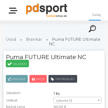
Úvod
»
Brankár
»
Puma FUTURE Ultimate
NC
Puma FUTURE Ultimate NC
SKLADOM
NOVINKA
AKCIA
TOP PRODUKT
Skladom:
1 ks
Veľkosť
Vyberte (1)
bežná cena
145,00 €