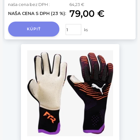
naša cena bez DPH :
64,23 €
79,00 €
NAŠA CENA S DPH (23 %):
KÚPIŤ
ks