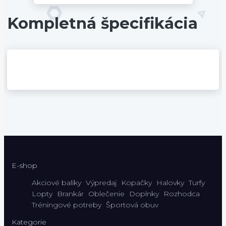
Kompletná špecifikácia
E-shop
Akciové balíky
Výpredaj
Kopačky
Halovky
Turfy
Lopty
Brankár
Oblečenie
Doplnky
Rozhodca
Tréningové potreby
Športová obuv
Kategorie