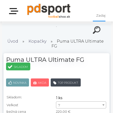
Úvod
»
Kopačky
»
Puma ULTRA Ultimate
FG
Puma ULTRA Ultimate FG
SKLADOM
NOVINKA
AKCIA
TOP PRODUKT
Skladom:
1 ks
Veľkosť
7
bežná cena
220,00 €