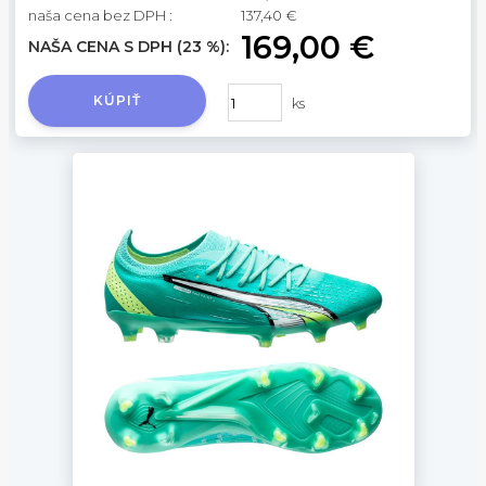
naša cena bez DPH :
137,40 €
169,00 €
NAŠA CENA S DPH (23 %):
KÚPIŤ
ks