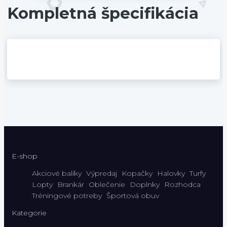
Kompletná špecifikácia
E-shop
Akciové balíky
Výpredaj
Kopačky
Halovky
Turfy
Lopty
Brankár
Oblečenie
Doplnky
Rozhodca
Tréningové potreby
Športová obuv
Kategorie