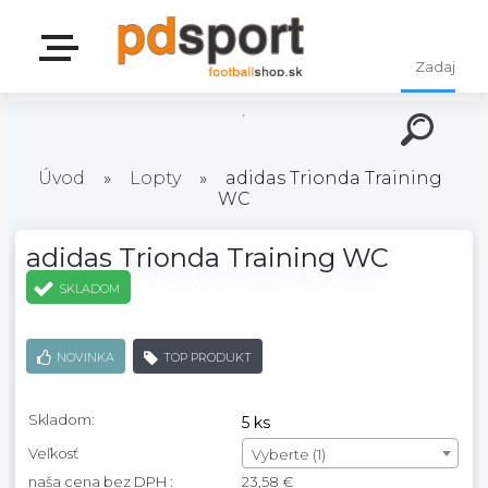
Úvod
»
Lopty
»
adidas Trionda Training
WC
adidas Trionda Training WC
SKLADOM
NOVINKA
TOP PRODUKT
Skladom:
5 ks
Veľkosť
Vyberte (1)
naša cena bez DPH :
23,58 €