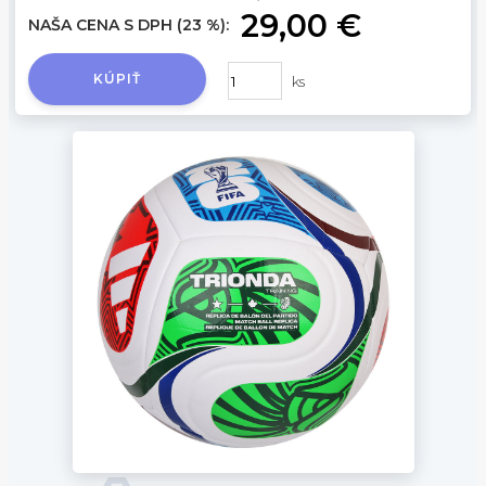
29,00 €
NAŠA CENA S DPH (23 %):
KÚPIŤ
ks